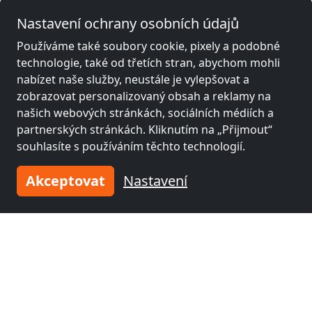
Nastavení ochrany osobních údajů
Leaflet
|
Map data ©
OpenStreetMap
contributors,
CC-BY-SA
, Imagery ©
Mapbox
Používáme také soubory cookie, pixely a podobné
technologie, také od třetích stran, abychom mohli
Další zámečnické místnosti poblíž
nabízet naše služby, neustále je vylepšovat a
Much
zobrazovat personalizovaný obsah a reklamy na
našich webových stránkách, sociálních médiích a
partnerských stránkách. Kliknutím na „Přijmout“
souhlasíte s používáním těchto technologií.
Akceptovat
Nastavení