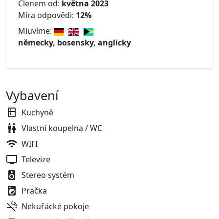
Členem od:
května 2023
Míra odpovědi:
12%
Mluvíme:
německy, bosensky, anglicky
Vybavení
Kuchyně
Vlastní koupelna / WC
WIFI
Televize
Stereo systém
Pračka
Nekuřácké pokoje