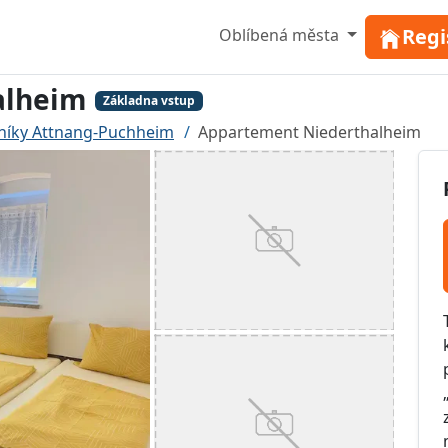
Regi
Oblíbená města
alheim
Základna vstup
níky Attnang-Puchheim
Appartement Niederthalheim