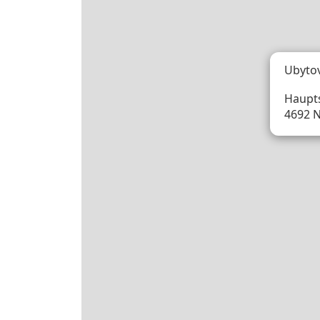
Ubyto
Haupts
4692 N