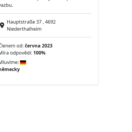
vazbu.
Hauptstraße 37 , 4692
Niederthalheim
Členem od:
června 2023
Míra odpovědi:
100%
Mluvíme:
německy