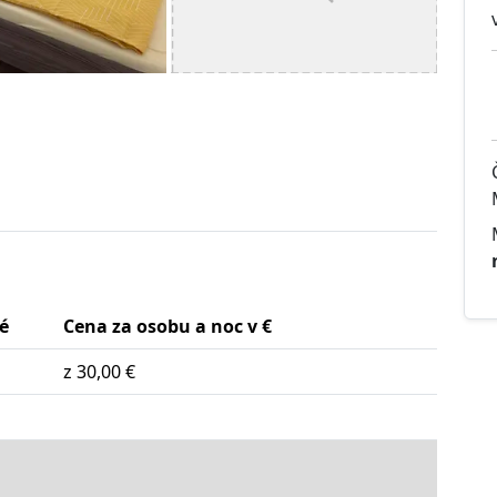
é
Cena za osobu a noc v €
z 30,00 €