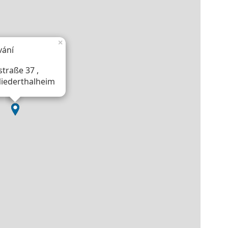
×
vání
traße 37 ,
iederthalheim