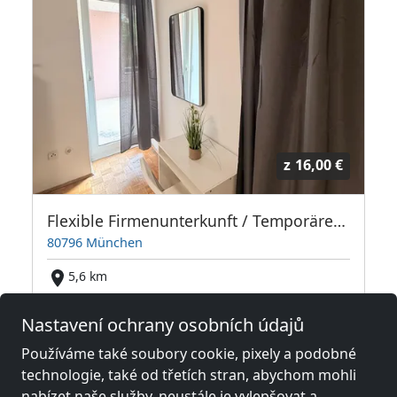
z
16,00 €
 Stadtnähe 12km Mü-Zentrum
Flexible Firmenunterkunft / Temporäres Wohnen in München-Schwabing
80796 München
5,6 km
Nastavení ochrany osobních údajů
Sousední místa s pokoji pro
Používáme také soubory cookie, pixely a podobné
pracovníky a penziony
technologie, také od třetích stran, abychom mohli
nabízet naše služby, neustále je vylepšovat a