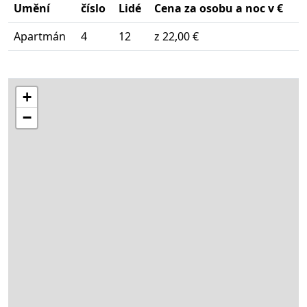
Umění
číslo
Lidé
Cena za osobu a noc v €
Apartmán
4
12
z 22,00 €
+
−