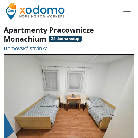
Apartmenty Pracownicze
Monachium
Základna vstup
Domovská stránka
Ubytování pro řemeslníky Mnichov