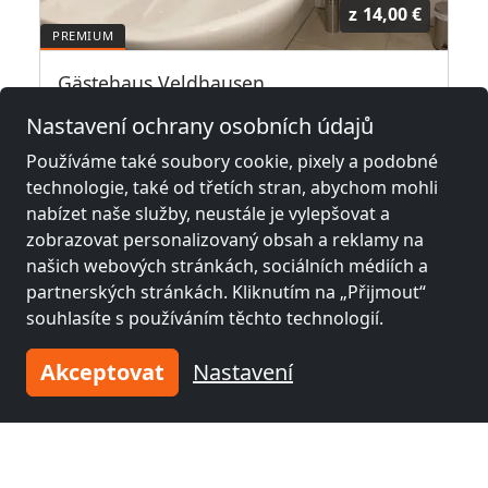
z
14,00 €
Gästehaus Veldhausen
49828 Veldhausen
Nastavení ochrany osobních údajů
37,1 km
Používáme také soubory cookie, pixely a podobné
technologie, také od třetích stran, abychom mohli
nabízet naše služby, neustále je vylepšovat a
zobrazovat personalizovaný obsah a reklamy na
Sousední místa s pokoji pro
našich webových stránkách, sociálních médiích a
pracovníky a penziony
partnerských stránkách. Kliknutím na „Přijmout“
souhlasíte s používáním těchto technologií.
Fitterův pokoj poblíž
Fitterův pokoj poblíž
Nordhorn
(35 km)
Rheine
(39 km)
Akceptovat
Nastavení
Fitterův pokoj poblíž
Fitterův pokoj poblíž
Emmen
(45 km)
Enschede
(62 km)