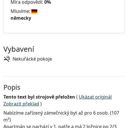
Míra odpovědi:
0%
Mluvíme:
německy
Vybavení
Nekuřácké pokoje
Popis
Tento text byl strojově přeložen
(
Ukázat originál
Zobrazit překlad
)
Nabízíme zařízený zámečnický byt až pro 6 osob. (107
m²)
Apartmán se nachází v 1. patře a má 2 ložnice po 2/3