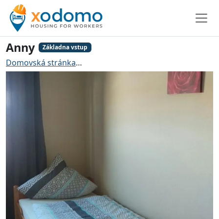
Anny
Základna vstup
Domovská stránka
Ubytování pro řemeslníky Meppen