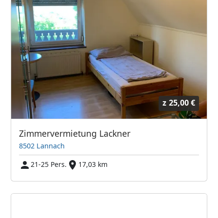
z
25,00 €
Zimmervermietung Lackner
8502 Lannach
21-25 Pers.
17,03 km