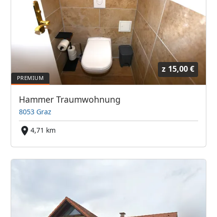
z
15,00 €
Hammer Traumwohnung
8053 Graz
4,71 km