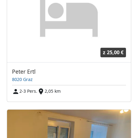
z
25,00 €
Peter Ertl
8020 Graz
2-3 Pers.
2,05 km