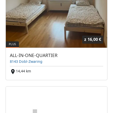
z
16,00 €
ALL-IN-ONE-QUARTIER
8143 Dobl-Zwaring
14,44 km