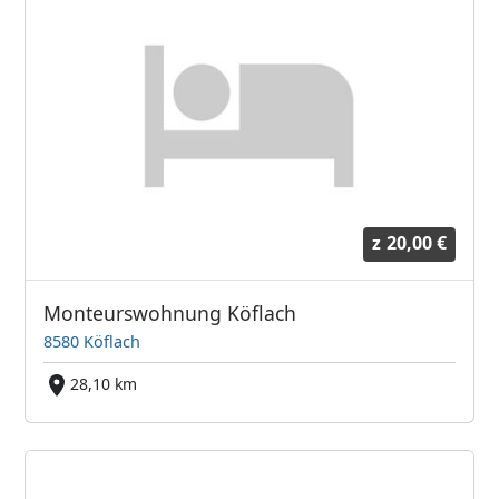
z
20,00 €
Monteurswohnung Köflach
8580 Köflach
28,10 km